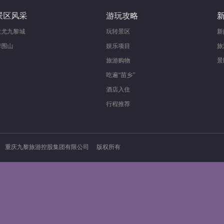
景区风采
游玩攻略
蚩尤九黎城
玩转景区
摩围山
娱乐项目
旅游购物
吃遍“苗乡”
酒店入住
行程推荐
重庆九黎旅游控股集团有限公司 版权所有