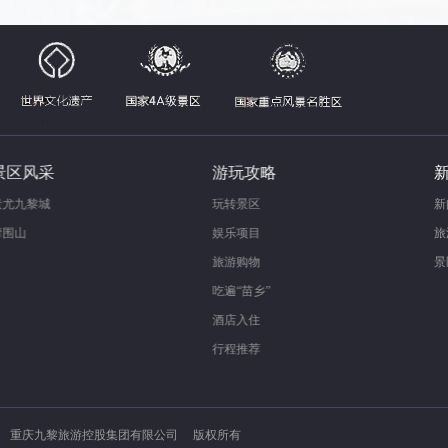
景区风采
游玩攻略
蚩尤九黎城
玩转景区
摩围山
娱乐项目
旅游购物
吃遍“苗乡”
酒店入住
行程推荐
重庆九黎旅游控股集团有限公司 版权所有