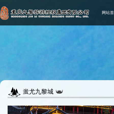
网站首
蚩尤九黎城