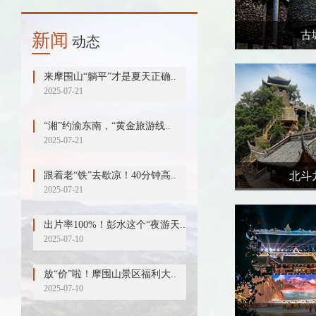
古
新闻
动态
来摩围山“躺平”才是夏天正确..
2025-07-21
“湘”约渝东南，“黄金旅游线..
2025-07-21
跟着老“铁”去歇凉！40分钟高..
北斗
2025-07-21
出片率100%！彭水这个“夜游天..
2025-07-10
放“价”啦！摩围山景区福利大..
2025-07-10