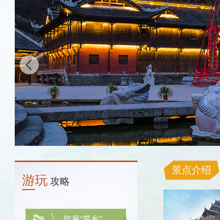
景点介绍
游玩
攻略
吃遍“苗乡”